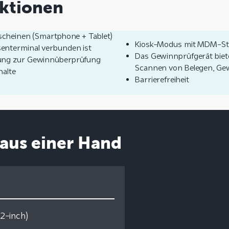
ktionen
lscheinen (Smartphone + Tablet)
Kiosk-Modus mit MDM-S
enterminal verbunden ist
Das Gewinnprüfgerät biet
tung zur Gewinnüberprüfung
Scannen von Belegen, Gew
halte
Barrierefreiheit
aus einer Hand
22-inch)