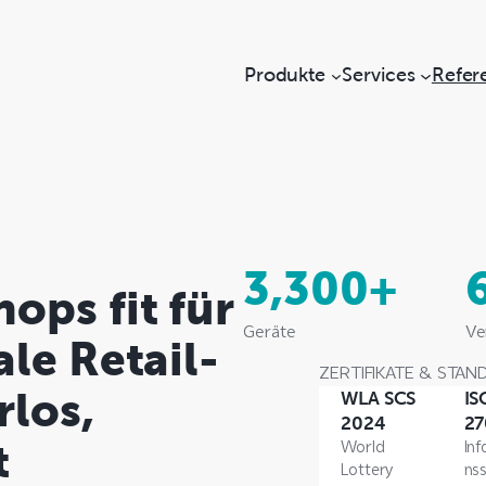
Produkte
Services
Refer
3,300+
ops fit für
Geräte
Ve
ale Retail-
ZERTIFIKATE & STAN
los,
WLA SCS
IS
2024
27
t
World
In
Lottery
nss