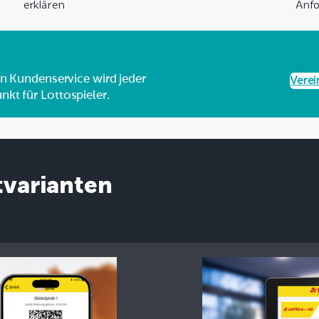
erklären
Anf
n Kundenservice wird jeder
Verei
t für Lottospieler.
varianten