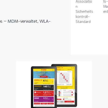
Associatio
ts
n
Ma
Sicherheits
en
kontroll-
ops – MDM-verwaltet, WLA-
Standard