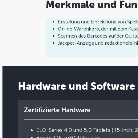
Merkmale und Fun
Erstellung und Einreichung von Spie
Online-Warenkorb, der mit dem Kass
Scannen des Barcodes auf der Quit
Jackpot-Anzeige und redaktionelle In
Hardware und Software 
Zertifizierte Hardware
ELO iSeries 4.0 und 5.0 Tablets (15-inch, 
Epson TM-m30III Drucker