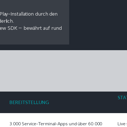
Play-Installation durch den
erlich.
iew SDK – bewährt auf rund
STA
BEREITSTELLUNG
3.000 Service-Terminal-Apps und über 60.000
Live