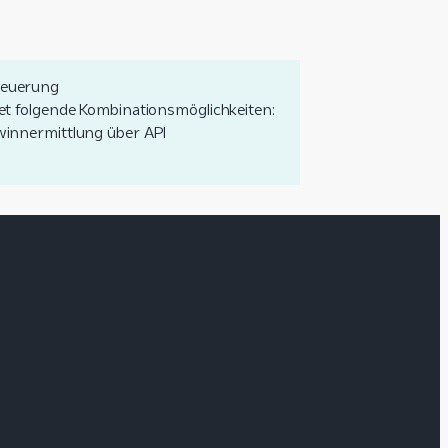
teuerung
et folgende Kombinationsmöglichkeiten:
innermittlung über API