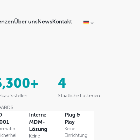
enzen
Über uns
News
Kontakt
6,300+
4
rkaufsstellen
Staatliche Lotterien
DARDS
O
Interne
Plug &
001
MDM-
Play
formatio
Keine
Lösung
icherhei
Einrichtung
Keine